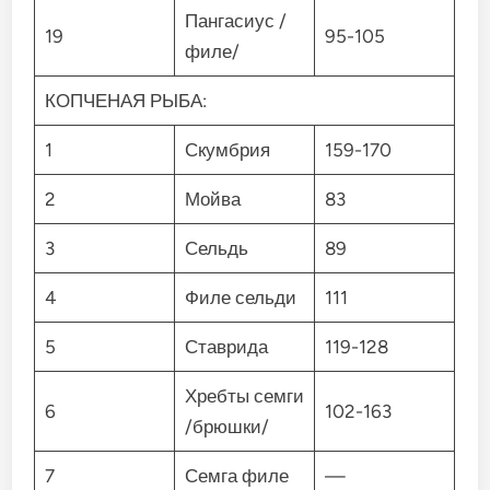
Пангасиус /
19
95-105
филе/
КОПЧЕНАЯ РЫБА:
1
Скумбрия
159-170
2
Мойва
83
3
Сельдь
89
4
Филе сельди
111
5
Ставрида
119-128
Хребты семги
6
102-163
/брюшки/
7
Семга филе
—