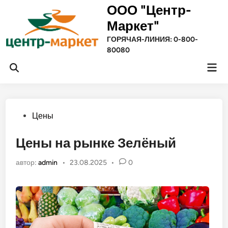
Перейти
ООО "Центр-
к
Маркет"
содержимому
ГОРЯЧАЯ-ЛИНИЯ: 0-800-
80080
Гла
Открыть
ме
поиск
Опубликовано
Цены
в
Цены на рынке Зелёный
автор:
admin
•
23.08.2025
•
0