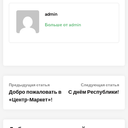
admin
Больше от admin
Навигация
Предыдущая
Сле
Предыдущая статья
Следующая статья
статья:
стат
Добро пожаловать в
С днём Республики!
по
«Центр-Маркет»!
записям