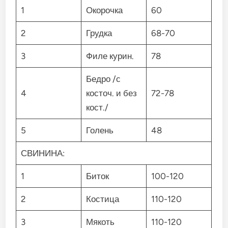
1
Окорочка
60
2
Грудка
68-70
3
Филе курин.
78
Бедро /с
4
косточ. и без
72-78
кост./
5
Голень
48
СВИНИНА:
1
Биток
100-120
2
Костица
110-120
3
Мякоть
110-120