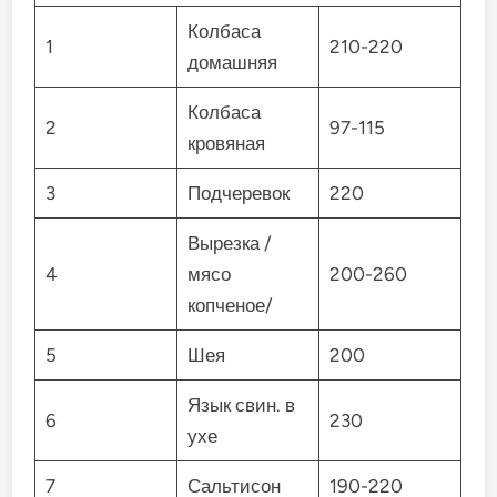
Колбаса
1
210-220
домашняя
Колбаса
2
97-115
кровяная
3
Подчеревок
220
Вырезка /
4
мясо
200-260
копченое/
5
Шея
200
Язык свин. в
6
230
ухе
7
Сальтисон
190-220