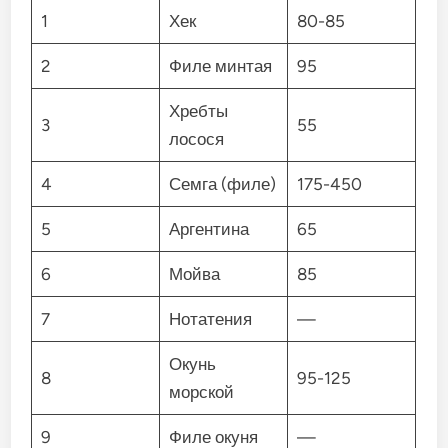
1
Хек
80-85
2
Филе минтая
95
Хребты
3
55
лосося
4
Семга (филе)
175-450
5
Аргентина
65
6
Мойва
85
7
Нотатения
—
Окунь
8
95-125
морской
9
Филе окуня
—