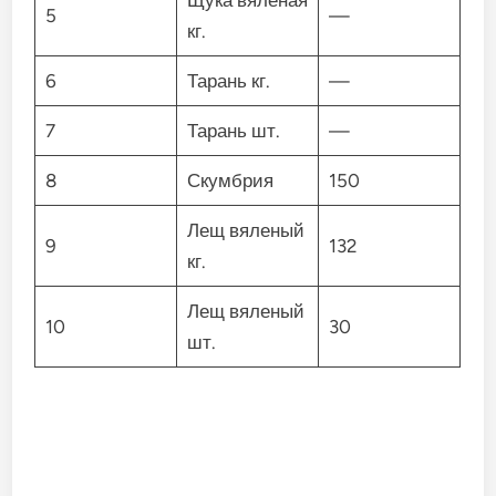
Щука вяленая
5
—
кг.
6
Тарань кг.
—
7
Тарань шт.
—
8
Скумбрия
150
Лещ вяленый
9
132
кг.
Лещ вяленый
10
30
шт.