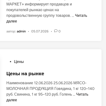
МАРКЕТ» информирует продавцов и
к
покупателей рынкао ценах на
о
Ц
продовольственную группу товаров. …
Читать
в
е
далее
а
н
н
автор:
admin
•
05.07.2026
•
0
ы
о
н
в
а
п
р
о
О
Цены
д
п
у
у
Цены на рынке
к
б
Наименование 12.06.2026 25.06.2026 МЯСО-
т
л
МОЛОЧНАЯ ПРОДУКЦИЯ Говядина, 1 кг 120–140
ы
и
Ц
руб. Свинина, 1 кг 95–120 руб. Голень …
Читать
н
к
е
далее
а
о
н