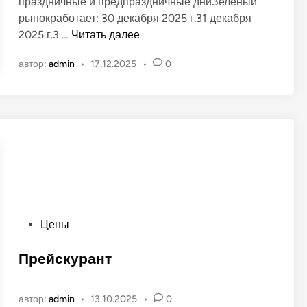
праздничные и предпраздничные дниЗеленый
к
рынокработает: 30 декабря 2025 г.31 декабря
о
Г
2025 г.3 …
Читать далее
в
р
а
автор:
admin
•
17.12.2025
•
0
а
н
ф
о
и
в
к
р
а
б
о
т
ы
О
Цены
З
п
е
у
Прейскурант
л
б
ё
л
н
автор:
admin
•
13.10.2025
•
0
и