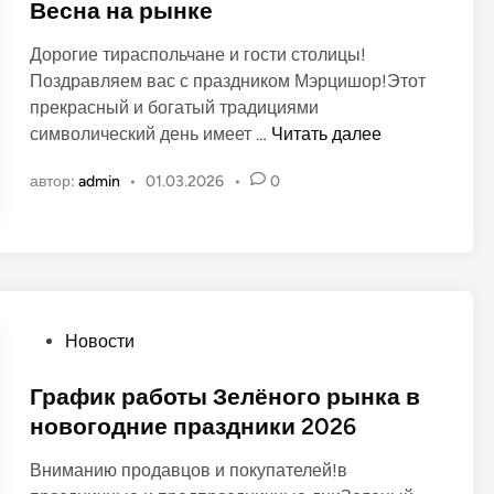
у
Весна на рынке
и
б
!
Дорогие тираспольчане и гости столицы!
л
Поздравляем вас с праздником Мэрцишор!Этот
и
прекрасный и богатый традициями
к
В
символический день имеет …
Читать далее
о
е
в
автор:
admin
•
01.03.2026
•
0
с
а
н
н
а
о
н
в
а
р
О
Новости
ы
п
н
у
График работы Зелёного рынка в
к
б
новогодние праздники 2026
е
л
Вниманию продавцов и покупателей!в
и