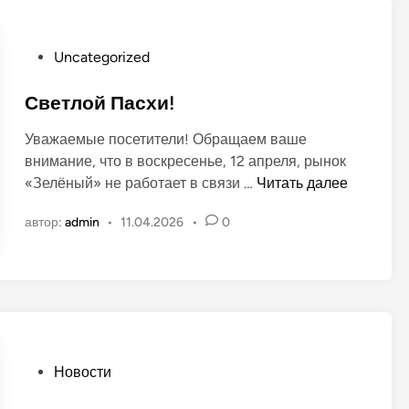
щ
в
р
и
а
т
с
О
Uncategorized
ы
п
п
д
о
у
Светлой Пасхи!
е
л
б
т
Уважаемые посетители! Обращаем ваше
ь
л
е
внимание, что в воскресенье, 12 апреля, рынок
и
й
С
«Зелёный» не работает в связи …
Читать далее
к
н
в
о
а
автор:
admin
•
11.04.2026
•
0
е
в
р
т
а
ы
л
н
н
о
о
к
й
в
е
П
а
О
Новости
с
п
х