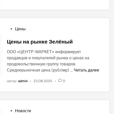
ё
п
н
м
р
о
Р
а
в
е
з
с
О
Цены
д
п
п
н
у
у
Цены на рынке Зелёный
и
б
б
к
ООО «ЦЕНТР-МАРКЕТ» информирует
л
л
и
продавцов и покупателей рынка о ценах на
и
и
2
продовольственную группу товаров.
к
к
0
Ц
Среднерыночная цена (руб.пмр) …
Читать далее
и
о
2
е
!
в
6
автор:
admin
•
23.08.2025
•
0
н
а
ы
н
н
о
а
в
р
О
Новости
ы