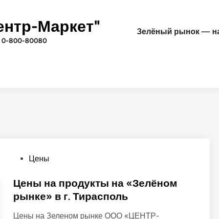
ентр-Маркет"
Зелёный рынок — на
 0-800-80080
О
Цены
п
у
Цены на продукты на «Зелёном
б
рынке» в г. Тирасполь
л
Цены на Зеленом рынке ООО «ЦЕНТР-
и