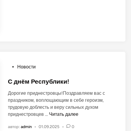
о
к
г
о
о
в
р
а
ы
н
н
о
к
в
а
в
н
О
Новости
о
п
в
у
С днём Республики!
о
б
Дорогие приднестровцы!Поздравляем вас с
г
л
праздником, воплощающим в себе героизм,
о
и
трудовую доблесть и веру сильных духом
д
к
С
приднестровцев …
Читать далее
н
о
д
и
в
автор:
admin
•
01.09.2025
•
0
н
е
а