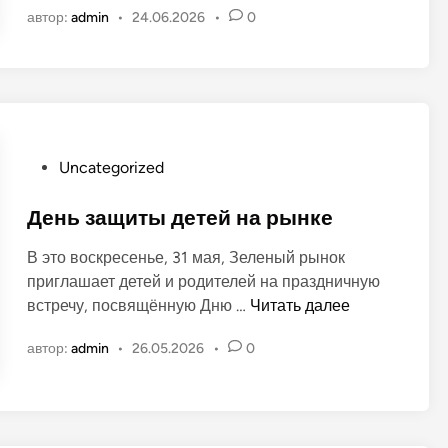
«
в
автор:
admin
•
24.06.2026
•
0
ы
З
а
н
е
н
а
л
о
р
ё
в
ы
н
н
о
к
О
Uncategorized
м
е
п
р
у
День защиты детей на рынке
ы
б
н
В это воскресенье, 31 мая, Зеленый рынок
л
к
приглашает детей и родителей на праздничную
и
е
Д
встречу, посвящённую Дню …
Читать далее
к
»
е
о
в
автор:
admin
•
26.05.2026
•
0
н
в
г
ь
а
.
з
н
Т
а
о
и