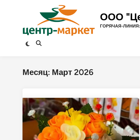
Перейти
к
ООО "Ц
содержимому
ГОРЯЧАЯ-ЛИНИЯ:
Переключить
Открыть
на
поиск
тёмный
режим
Месяц:
Март 2026