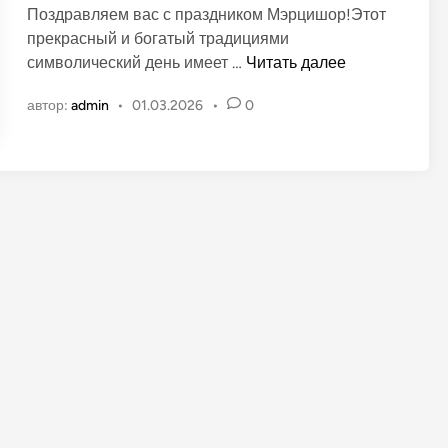
Поздравляем вас с праздником Мэрцишор!Этот
и
прекрасный и богатый традициями
к
В
символический день имеет …
Читать далее
о
е
в
автор:
admin
•
01.03.2026
•
0
с
а
н
н
а
о
н
в
а
р
ы
н
к
е