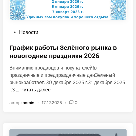
О
Новости
п
у
График работы Зелёного рынка в
б
новогодние праздники 2026
л
Вниманию продавцов и покупателей!в
и
праздничные и предпраздничные дниЗеленый
к
рынокработает: 30 декабря 2025 г.31 декабря 2025
о
Г
г.3 …
Читать далее
в
р
а
автор:
admin
•
17.12.2025
•
0
а
н
ф
о
и
в
к
р