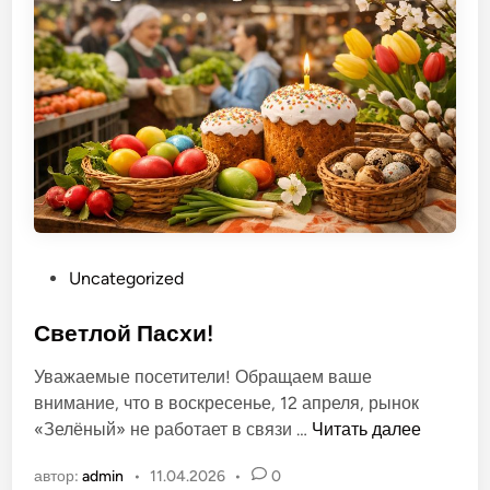
т
ы
д
е
т
е
й
н
а
р
О
Uncategorized
ы
п
н
у
Светлой Пасхи!
к
б
е
Уважаемые посетители! Обращаем ваше
л
внимание, что в воскресенье, 12 апреля, рынок
и
С
«Зелёный» не работает в связи …
Читать далее
к
в
о
автор:
admin
•
11.04.2026
•
0
е
в