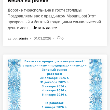
Весна на рынке
б
Дорогие тираспольчане и гости столицы!
л
Поздравляем вас с праздником Мэрцишор!Этот
и
прекрасный и богатый традициями символический
к
В
день имеет …
Читать далее
о
е
в
автор:
admin
•
01.03.2026
•
0
с
а
н
н
а
о
н
в
а
р
ы
н
к
е