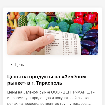
О
Цены
п
у
Цены на продукты на «Зелёном
б
рынке» в г. Тирасполь
л
Цены на Зеленом рынке ООО «ЦЕНТР-МАРКЕТ»
и
информирует продавцов и покупателей рынкао
к
Ц
ценах на продовольственную группу товаров. …
о