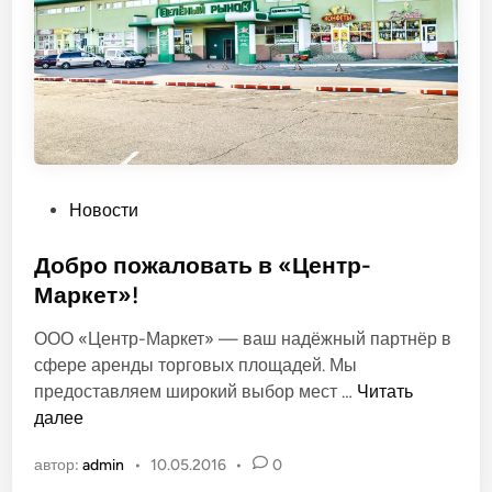
е
З
е
л
ё
н
ы
й
О
Новости
п
у
Добро пожаловать в «Центр-
б
Маркет»!
л
ООО «Центр-Маркет» — ваш надёжный партнёр в
и
сфере аренды торговых площадей. Мы
к
Д
предоставляем широкий выбор мест …
Читать
о
о
далее
в
б
а
автор:
admin
•
10.05.2016
•
0
р
н