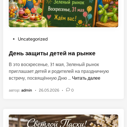
п
о
л
ь
О
Uncategorized
п
у
День защиты детей на рынке
б
В это воскресенье, 31 мая, Зеленый рынок
л
приглашает детей и родителей на праздничную
и
Д
встречу, посвящённую Дню …
Читать далее
к
е
о
автор:
admin
•
26.05.2026
•
0
н
в
ь
а
з
н
а
о
щ
в
и