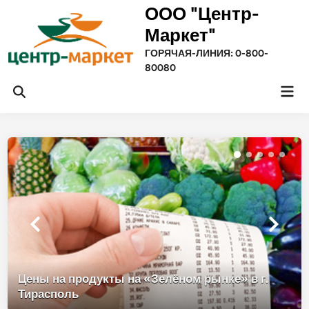
Перейти
ООО "Центр-
к
Маркет"
содержимому
ГОРЯЧАЯ-ЛИНИЯ: 0-800-
80080
Гла
Открыть
ме
поиск
Цены на продукты на «Зелёном рынке» в г.
Тирасполь