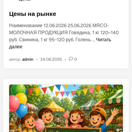
л
п
ё
у
Цены на рынке
н
б
о
Наименование 12.06.2026 25.06.2026 МЯСО-
л
м
МОЛОЧНАЯ ПРОДУКЦИЯ Говядина, 1 кг 120–140
и
р
Ц
руб. Свинина, 1 кг 95–120 руб. Голень …
Читать
к
ы
е
далее
о
н
н
в
к
автор:
admin
•
24.06.2026
•
0
ы
а
е
н
н
»
а
о
в
р
в
г
ы
.
н
Т
к
и
е
р
а
с