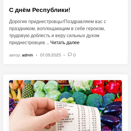
и
п
2
у
С днём Республики!
0
б
Дорогие приднестровцы!Поздравляем вас с
2
л
праздником, воплощающим в себе героизм,
6
и
трудовую доблесть и веру сильных духом
к
С
приднестровцев …
Читать далее
о
д
в
автор:
admin
•
01.09.2025
•
0
н
а
ё
н
м
о
Р
в
е
с
п
у
б
л
и