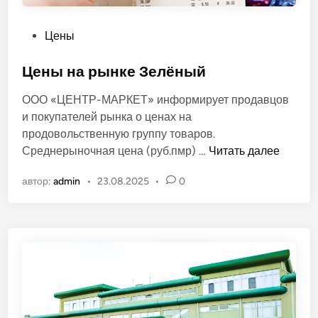
к
и
О
Цены
!
п
у
Цены на рынке Зелёный
б
ООО «ЦЕНТР-МАРКЕТ» информирует продавцов
л
и покупателей рынка о ценах на
и
продовольственную группу товаров.
к
Ц
Среднерыночная цена (руб.пмр) …
Читать далее
о
е
в
автор:
admin
•
23.08.2025
•
0
н
а
ы
н
н
о
а
в
р
ы
н
к