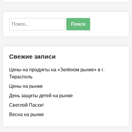
о
о
п
в
о
Найти:
ж
а
л
о
в
Свежие записи
а
т
Цены на продукты на «Зелёном рынке» в г.
ь
Тирасполь
в
«
Цены на рынке
Ц
День защиты детей на рынке
е
Светлой Пасхи!
н
т
Весна на рынке
р
-