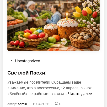
т
ы
д
е
т
е
й
н
а
р
О
Uncategorized
ы
п
н
у
Светлой Пасхи!
к
б
е
Уважаемые посетители! Обращаем ваше
л
внимание, что в воскресенье, 12 апреля, рынок
и
С
«Зелёный» не работает в связи …
Читать далее
к
в
о
автор:
admin
•
11.04.2026
•
0
е
в