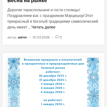
Весна на рынке
б
Дорогие тираспольчане и гости столицы!
л
Поздравляем вас с праздником Мэрцишор!Этот
и
прекрасный и богатый традициями символический
к
В
день имеет …
Читать далее
о
е
в
автор:
admin
•
01.03.2026
•
0
с
а
н
н
а
о
н
в
а
р
ы
н
к
е