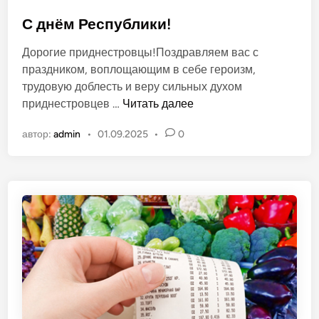
и
п
2
у
С днём Республики!
0
б
Дорогие приднестровцы!Поздравляем вас с
2
л
праздником, воплощающим в себе героизм,
6
и
трудовую доблесть и веру сильных духом
к
С
приднестровцев …
Читать далее
о
д
в
автор:
admin
•
01.09.2025
•
0
н
а
ё
н
м
о
Р
в
е
с
п
у
б
л
и