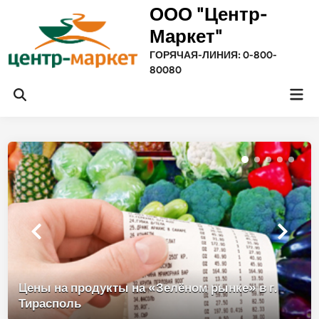
Перейти
ООО "Центр-
к
Маркет"
содержимому
ГОРЯЧАЯ-ЛИНИЯ: 0-800-
80080
Гла
Открыть
ме
поиск
Цены на продукты на «Зелёном рынке» в г.
Тирасполь