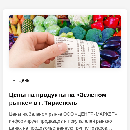
О
Цены
п
у
Цены на продукты на «Зелёном
б
рынке» в г. Тирасполь
л
Цены на Зеленом рынке ООО «ЦЕНТР-МАРКЕТ»
и
информирует продавцов и покупателей рынкао
к
Ц
ценах на продовольственную группу товаров. …
о