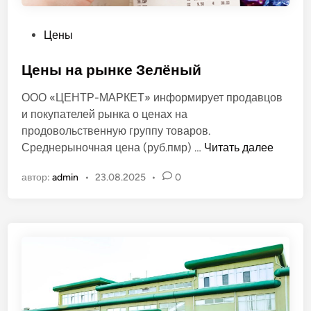
к
и
О
Цены
!
п
у
Цены на рынке Зелёный
б
ООО «ЦЕНТР-МАРКЕТ» информирует продавцов
л
и покупателей рынка о ценах на
и
продовольственную группу товаров.
к
Ц
Среднерыночная цена (руб.пмр) …
Читать далее
о
е
в
автор:
admin
•
23.08.2025
•
0
н
а
ы
н
н
о
а
в
р
ы
н
к