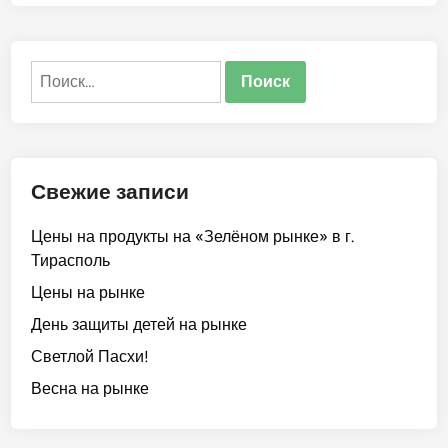
о
о
п
в
о
Найти:
ж
а
л
о
в
Свежие записи
а
т
Цены на продукты на «Зелёном рынке» в г.
ь
Тирасполь
в
«
Цены на рынке
Ц
День защиты детей на рынке
е
Светлой Пасхи!
н
т
Весна на рынке
р
-