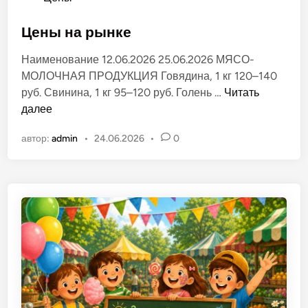
л
п
ё
у
Цены на рынке
н
б
о
Наименование 12.06.2026 25.06.2026 МЯСО-
л
м
МОЛОЧНАЯ ПРОДУКЦИЯ Говядина, 1 кг 120–140
и
р
Ц
руб. Свинина, 1 кг 95–120 руб. Голень …
Читать
к
ы
е
далее
о
н
н
в
к
автор:
admin
•
24.06.2026
•
0
ы
а
е
н
н
»
а
о
в
р
в
г
ы
.
н
Т
к
и
е
р
а
с