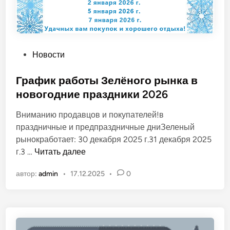
О
Новости
п
у
График работы Зелёного рынка в
б
новогодние праздники 2026
л
Вниманию продавцов и покупателей!в
и
праздничные и предпраздничные дниЗеленый
к
рынокработает: 30 декабря 2025 г.31 декабря 2025
о
Г
г.3 …
Читать далее
в
р
а
автор:
admin
•
17.12.2025
•
0
а
н
ф
о
и
в
к
р