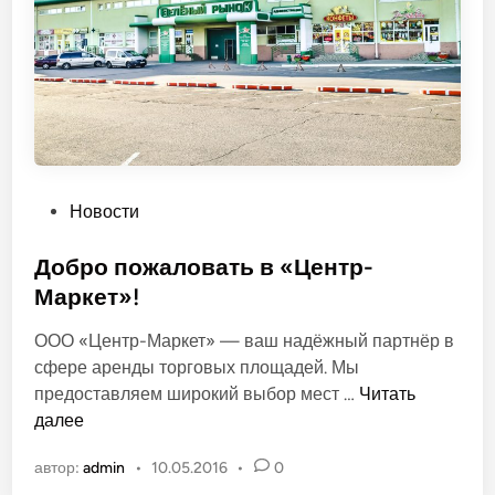
е
З
е
л
ё
н
ы
й
О
Новости
п
у
Добро пожаловать в «Центр-
б
Маркет»!
л
ООО «Центр-Маркет» — ваш надёжный партнёр в
и
сфере аренды торговых площадей. Мы
к
Д
предоставляем широкий выбор мест …
Читать
о
о
далее
в
б
а
автор:
admin
•
10.05.2016
•
0
р
н