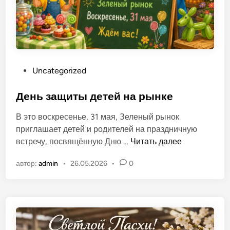
п
о
л
ь
О
Uncategorized
п
у
День защиты детей на рынке
б
В это воскресенье, 31 мая, Зеленый рынок
л
приглашает детей и родителей на праздничную
и
Д
встречу, посвящённую Дню …
Читать далее
к
е
о
автор:
admin
•
26.05.2026
•
0
н
в
ь
а
з
н
а
о
щ
в
и