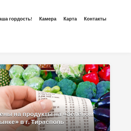
ша гордость!
Камера
Карта
Контакты
ены на продукты на «Зелёном
ынке» в г. Тирасполь