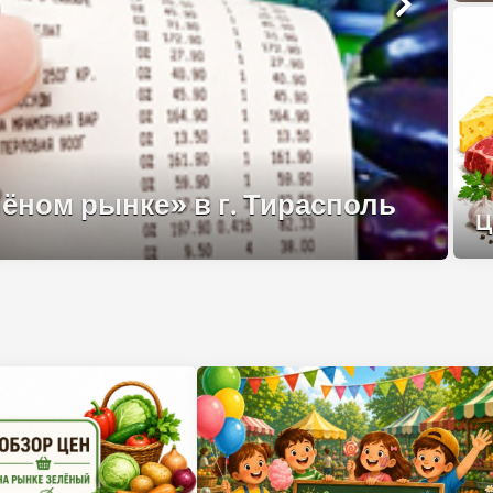
ёном рынке» в г. Тирасполь
Ц