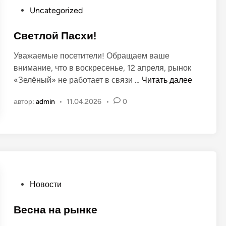
т
с
О
Uncategorized
ы
п
п
д
о
у
Светлой Пасхи!
е
л
б
т
ь
Уважаемые посетители! Обращаем ваше
л
е
внимание, что в воскресенье, 12 апреля, рынок
и
й
С
«Зелёный» не работает в связи …
Читать далее
к
н
в
о
а
автор:
admin
•
11.04.2026
•
0
е
в
р
т
а
ы
л
н
н
о
о
к
й
в
е
П
а
О
Новости
с
п
х
у
Весна на рынке
и
б
!