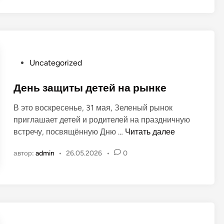
н
е
н
а
л
о
р
ё
в
ы
н
н
о
к
О
Uncategorized
м
е
п
р
у
День защиты детей на рынке
ы
б
н
В это воскресенье, 31 мая, Зеленый рынок
л
к
приглашает детей и родителей на праздничную
и
е
Д
встречу, посвящённую Дню …
Читать далее
к
»
е
о
в
автор:
admin
•
26.05.2026
•
0
н
в
г
ь
а
.
з
н
Т
а
о
и
щ
в
р
и
а