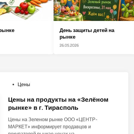
День защиты детей на
рынке
рынке
26.05.2026
О
Цены
п
у
Цены на продукты на «Зелёном
б
рынке» в г. Тирасполь
л
Цены на Зеленом рынке ООО «ЦЕНТР-
и
МАРКЕТ» информирует продавцов и
к
покупателей рынкао ценах на