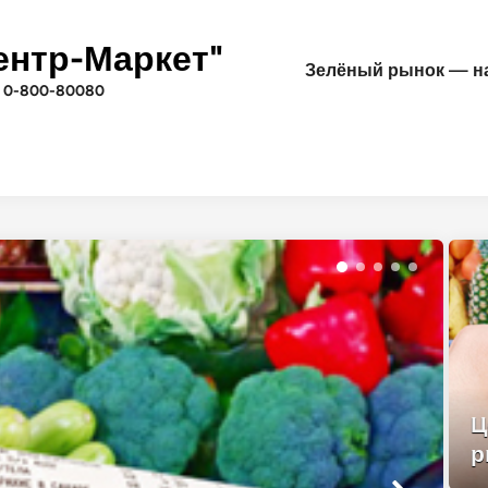
ентр-Маркет"
Зелёный рынок — на
 0-800-80080
Ц
р