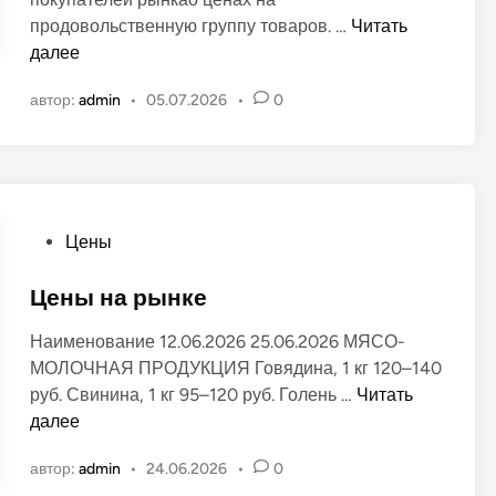
о
Ц
продовольственную группу товаров. …
Читать
в
е
далее
а
н
н
автор:
admin
•
05.07.2026
•
0
ы
о
н
в
а
п
р
о
О
Цены
д
п
у
у
Цены на рынке
к
б
Наименование 12.06.2026 25.06.2026 МЯСО-
т
л
МОЛОЧНАЯ ПРОДУКЦИЯ Говядина, 1 кг 120–140
ы
и
Ц
руб. Свинина, 1 кг 95–120 руб. Голень …
Читать
н
к
е
далее
а
о
н
«
в
автор:
admin
•
24.06.2026
•
0
ы
З
а