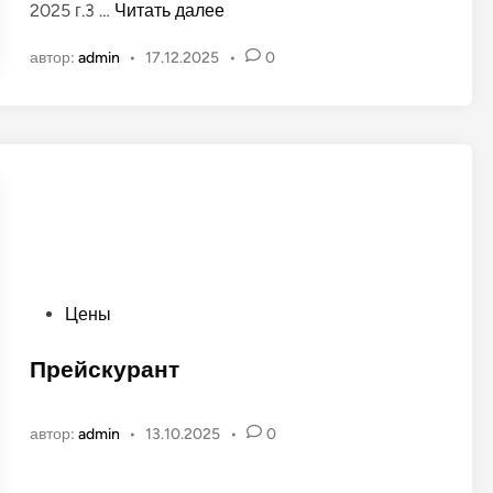
Г
2025 г.3 …
Читать далее
в
р
а
автор:
admin
•
17.12.2025
•
0
а
н
ф
о
и
в
к
р
а
б
о
т
ы
О
Цены
З
п
е
у
Прейскурант
л
б
ё
л
н
автор:
admin
•
13.10.2025
•
0
и
о
к
г