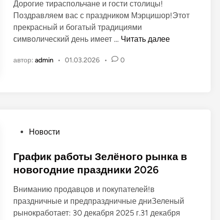
Дорогие тираспольчане и гости столицы!
л
Поздравляем вас с праздником Мэрцишор!Этот
и
прекрасный и богатый традициями
к
В
символический день имеет …
Читать далее
о
е
в
автор:
admin
•
01.03.2026
•
0
с
а
н
н
а
о
н
в
а
р
О
Новости
ы
п
н
у
График работы Зелёного рынка в
к
б
новогодние праздники 2026
е
л
Вниманию продавцов и покупателей!в
и
праздничные и предпраздничные дниЗеленый
к
рынокработает: 30 декабря 2025 г.31 декабря
о