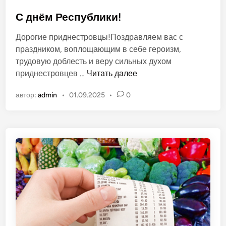
и
п
2
у
С днём Республики!
0
б
Дорогие приднестровцы!Поздравляем вас с
2
л
праздником, воплощающим в себе героизм,
6
и
трудовую доблесть и веру сильных духом
к
С
приднестровцев …
Читать далее
о
д
в
автор:
admin
•
01.09.2025
•
0
н
а
ё
н
м
о
Р
в
е
с
п
у
б
л
и