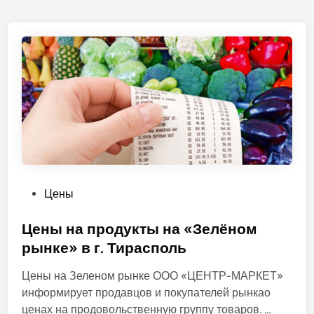
О
Цены
п
у
Цены на продукты на «Зелёном
б
рынке» в г. Тирасполь
л
Цены на Зеленом рынке ООО «ЦЕНТР-МАРКЕТ»
и
информирует продавцов и покупателей рынкао
к
Ц
ценах на продовольственную группу товаров. …
о