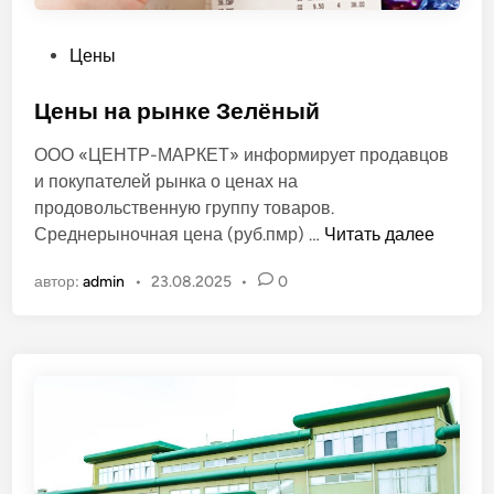
к
и
О
Цены
!
п
у
Цены на рынке Зелёный
б
ООО «ЦЕНТР-МАРКЕТ» информирует продавцов
л
и покупателей рынка о ценах на
и
продовольственную группу товаров.
к
Ц
Среднерыночная цена (руб.пмр) …
Читать далее
о
е
в
автор:
admin
•
23.08.2025
•
0
н
а
ы
н
н
о
а
в
р
ы
н
к