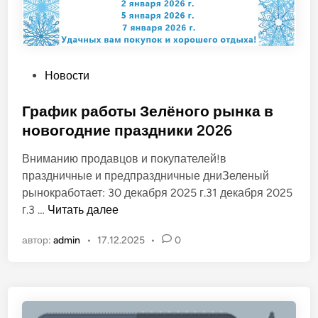
О
Новости
п
у
График работы Зелёного рынка в
б
новогодние праздники 2026
л
Вниманию продавцов и покупателей!в
и
праздничные и предпраздничные дниЗеленый
к
рынокработает: 30 декабря 2025 г.31 декабря 2025
о
Г
г.3 …
Читать далее
в
р
а
автор:
admin
•
17.12.2025
•
0
а
н
ф
о
и
в
к
р