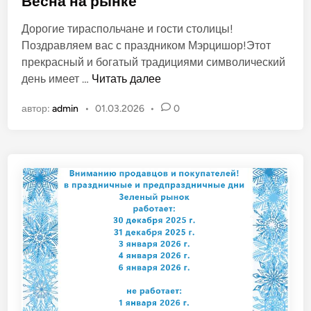
Весна на рынке
б
Дорогие тираспольчане и гости столицы!
л
Поздравляем вас с праздником Мэрцишор!Этот
и
прекрасный и богатый традициями символический
к
В
день имеет …
Читать далее
о
е
в
автор:
admin
•
01.03.2026
•
0
с
а
н
н
а
о
н
в
а
р
ы
н
к
е