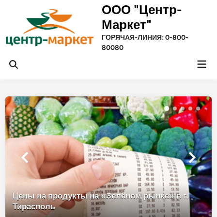
Перейти
ООО "Центр-
к
Маркет"
содержимому
ГОРЯЧАЯ-ЛИНИЯ: 0-800-
80080
Гла
Открыть
ме
поиск
Цены на продукты на «Зелёном рынке» в г.
Тирасполь