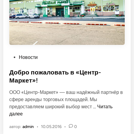
е
З
е
л
ё
н
ы
й
О
Новости
п
у
Добро пожаловать в «Центр-
б
Маркет»!
л
ООО «Центр-Маркет» — ваш надёжный партнёр в
и
сфере аренды торговых площадей. Мы
к
Д
предоставляем широкий выбор мест …
Читать
о
о
далее
в
б
а
автор:
admin
•
10.05.2016
•
0
р
н