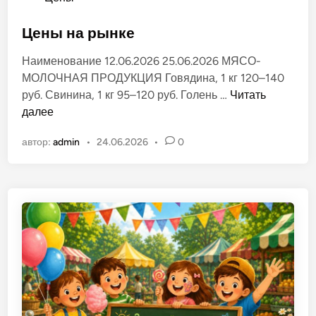
л
п
ё
у
Цены на рынке
н
б
о
Наименование 12.06.2026 25.06.2026 МЯСО-
л
м
МОЛОЧНАЯ ПРОДУКЦИЯ Говядина, 1 кг 120–140
и
р
Ц
руб. Свинина, 1 кг 95–120 руб. Голень …
Читать
к
ы
е
далее
о
н
н
в
к
автор:
admin
•
24.06.2026
•
0
ы
а
е
н
н
»
а
о
в
р
в
г
ы
.
н
Т
к
и
е
р
а
с