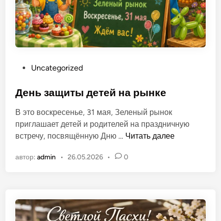
п
о
л
ь
О
Uncategorized
п
у
День защиты детей на рынке
б
В это воскресенье, 31 мая, Зеленый рынок
л
приглашает детей и родителей на праздничную
и
Д
встречу, посвящённую Дню …
Читать далее
к
е
о
автор:
admin
•
26.05.2026
•
0
н
в
ь
а
з
н
а
о
щ
в
и