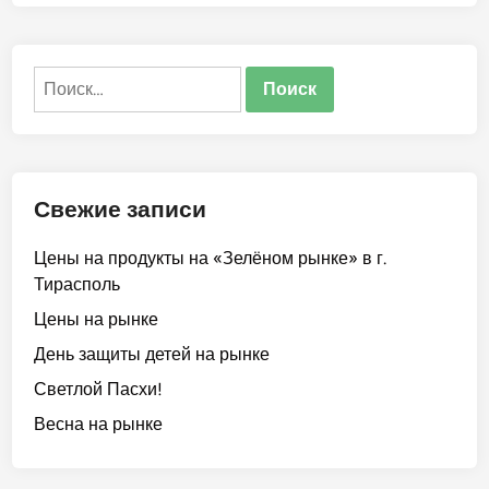
о
о
п
в
о
Найти:
ж
а
л
о
в
Свежие записи
а
т
Цены на продукты на «Зелёном рынке» в г.
ь
Тирасполь
в
«
Цены на рынке
Ц
День защиты детей на рынке
е
Светлой Пасхи!
н
т
Весна на рынке
р
-