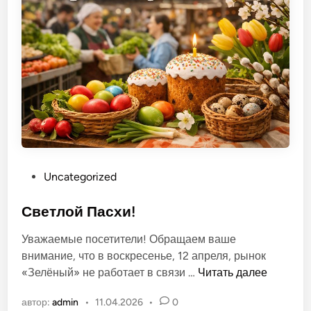
т
ы
д
е
т
е
й
н
а
р
О
Uncategorized
ы
п
н
у
Светлой Пасхи!
к
б
е
Уважаемые посетители! Обращаем ваше
л
внимание, что в воскресенье, 12 апреля, рынок
и
С
«Зелёный» не работает в связи …
Читать далее
к
в
о
автор:
admin
•
11.04.2026
•
0
е
в