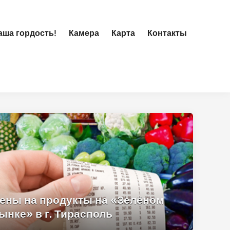
ша гордость!
Камера
Карта
Контакты
ены на продукты на «Зелёном
ынке» в г. Тирасполь