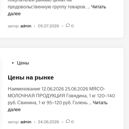
о
Ц
продовольственную группу товаров. …
Читать
в
е
далее
а
н
н
автор:
admin
•
05.07.2026
•
0
ы
о
н
в
а
п
р
о
О
Цены
д
п
у
у
Цены на рынке
к
б
Наименование 12.06.2026 25.06.2026 МЯСО-
т
л
МОЛОЧНАЯ ПРОДУКЦИЯ Говядина, 1 кг 120–140
ы
и
Ц
руб. Свинина, 1 кг 95–120 руб. Голень …
Читать
н
к
е
далее
а
о
н
«
в
автор:
admin
•
24.06.2026
•
0
ы
З
а