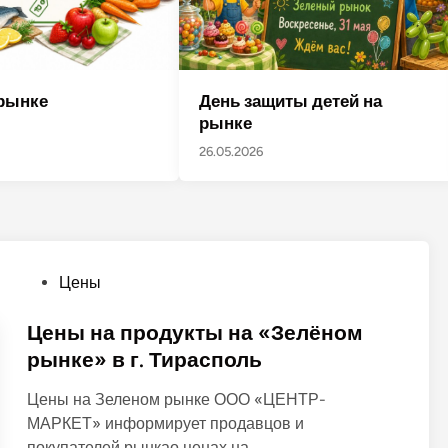
День защиты детей на
рынке
рынке
26.05.2026
О
Цены
п
у
Цены на продукты на «Зелёном
б
рынке» в г. Тирасполь
л
Цены на Зеленом рынке ООО «ЦЕНТР-
и
МАРКЕТ» информирует продавцов и
к
покупателей рынкао ценах на