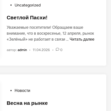
т
с
О
Uncategorized
ы
п
п
д
о
у
Светлой Пасхи!
е
л
б
т
ь
Уважаемые посетители! Обращаем ваше
л
е
внимание, что в воскресенье, 12 апреля, рынок
и
й
С
«Зелёный» не работает в связи …
Читать далее
к
н
в
о
а
автор:
admin
•
11.04.2026
•
0
е
в
р
т
а
ы
л
н
н
о
о
к
й
в
е
П
а
О
Новости
с
п
х
у
Весна на рынке
и
б
!