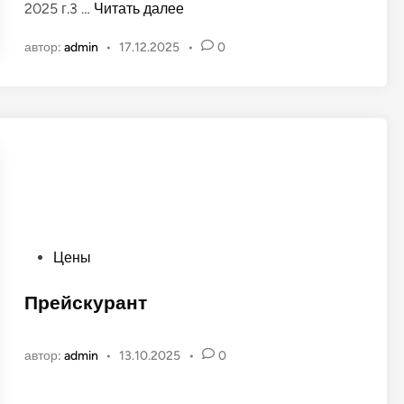
Г
2025 г.3 …
Читать далее
в
р
а
автор:
admin
•
17.12.2025
•
0
а
н
ф
о
и
в
к
р
а
б
о
т
ы
О
Цены
З
п
е
у
Прейскурант
л
б
ё
л
н
автор:
admin
•
13.10.2025
•
0
и
о
к
г