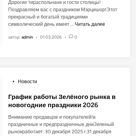
Дорогие тираспольчане и гости столицы!
л
Поздравляем вас с праздником Мэрцишор!Этот
и
прекрасный и богатый традициями
к
В
символический день имеет …
Читать далее
о
е
в
автор:
admin
•
01.03.2026
•
0
с
а
н
н
а
о
н
в
а
р
О
Новости
ы
п
н
у
График работы Зелёного рынка в
к
б
новогодние праздники 2026
е
л
Вниманию продавцов и покупателей!в
и
праздничные и предпраздничные дниЗеленый
к
рынокработает: 30 декабря 2025 г.31 декабря
о