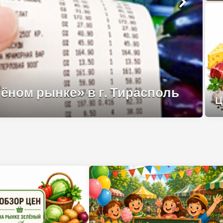
ёном рынке» в г. Тирасполь
Ц