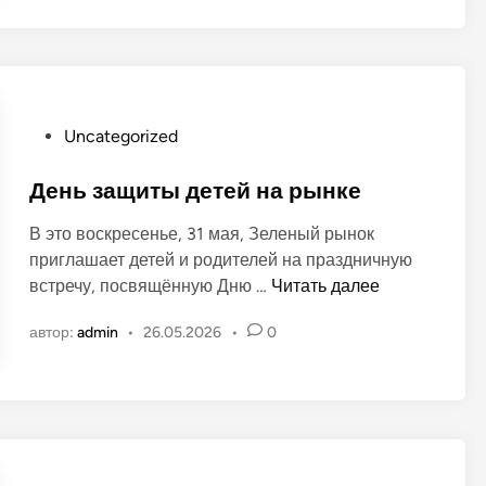
н
е
н
а
л
о
р
ё
в
ы
н
н
о
к
О
Uncategorized
м
е
п
р
у
День защиты детей на рынке
ы
б
н
В это воскресенье, 31 мая, Зеленый рынок
л
к
приглашает детей и родителей на праздничную
и
е
Д
встречу, посвящённую Дню …
Читать далее
к
»
е
о
в
автор:
admin
•
26.05.2026
•
0
н
в
г
ь
а
.
з
н
Т
а
о
и
щ
в
р
и
а