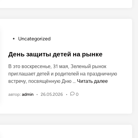
н
е
н
а
л
о
р
ё
в
ы
н
н
о
к
О
Uncategorized
м
е
п
р
у
День защиты детей на рынке
ы
б
н
В это воскресенье, 31 мая, Зеленый рынок
л
к
приглашает детей и родителей на праздничную
и
е
Д
встречу, посвящённую Дню …
Читать далее
к
»
е
о
в
автор:
admin
•
26.05.2026
•
0
н
в
г
ь
а
.
з
н
Т
а
о
и
щ
в
р
и
а