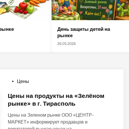
День защиты детей на
рынке
рынке
26.05.2026
О
Цены
п
у
Цены на продукты на «Зелёном
б
рынке» в г. Тирасполь
л
Цены на Зеленом рынке ООО «ЦЕНТР-
и
МАРКЕТ» информирует продавцов и
к
покупателей рынкао ценах на