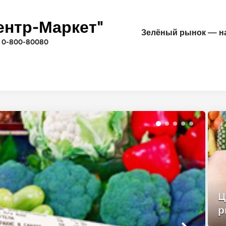
ентр-Маркет"
Зелёный рынок — на
 0-800-80080
Ц
р