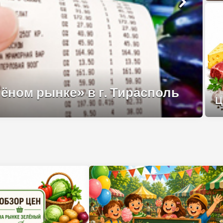
ёном рынке» в г. Тирасполь
Ц