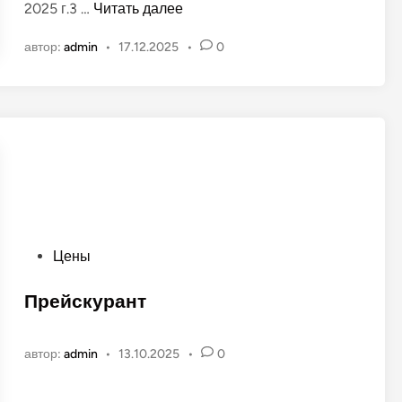
Г
2025 г.3 …
Читать далее
в
р
а
автор:
admin
•
17.12.2025
•
0
а
н
ф
о
и
в
к
р
а
б
о
т
ы
О
Цены
З
п
е
у
Прейскурант
л
б
ё
л
н
автор:
admin
•
13.10.2025
•
0
и
о
к
г