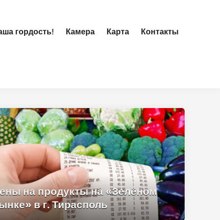
ша гордость!
Камера
Карта
Контакты
ены на продукты на «Зелёном
ынке» в г. Тирасполь