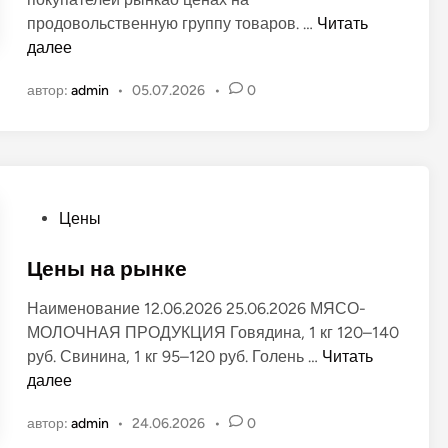
о
Ц
продовольственную группу товаров. …
Читать
в
е
далее
а
н
н
автор:
admin
•
05.07.2026
•
0
ы
о
н
в
а
п
р
о
О
Цены
д
п
у
у
Цены на рынке
к
б
Наименование 12.06.2026 25.06.2026 МЯСО-
т
л
МОЛОЧНАЯ ПРОДУКЦИЯ Говядина, 1 кг 120–140
ы
и
Ц
руб. Свинина, 1 кг 95–120 руб. Голень …
Читать
н
к
е
далее
а
о
н
«
в
автор:
admin
•
24.06.2026
•
0
ы
З
а