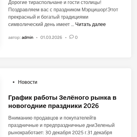
Дорогие тираспольчане и гости столицы!
л
Поздравляем вас с праздником Мэрцишор!Этот
и
прекрасный и богатый традициями
к
В
символический день имеет …
Читать далее
о
е
в
автор:
admin
•
01.03.2026
•
0
с
а
н
н
а
о
н
в
а
р
О
Новости
ы
п
н
у
График работы Зелёного рынка в
к
б
новогодние праздники 2026
е
л
Вниманию продавцов и покупателей!в
и
праздничные и предпраздничные дниЗеленый
к
рынокработает: 30 декабря 2025 г.31 декабря
о