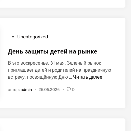
н
е
н
а
л
о
р
ё
в
ы
н
н
о
к
О
Uncategorized
м
е
п
р
у
День защиты детей на рынке
ы
б
н
В это воскресенье, 31 мая, Зеленый рынок
л
к
приглашает детей и родителей на праздничную
и
е
Д
встречу, посвящённую Дню …
Читать далее
к
»
е
о
в
автор:
admin
•
26.05.2026
•
0
н
в
г
ь
а
.
з
н
Т
а
о
и
щ
в
р
и
а