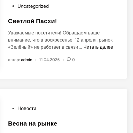
т
с
О
Uncategorized
ы
п
п
д
о
у
Светлой Пасхи!
е
л
б
т
ь
Уважаемые посетители! Обращаем ваше
л
е
внимание, что в воскресенье, 12 апреля, рынок
и
й
С
«Зелёный» не работает в связи …
Читать далее
к
н
в
о
а
автор:
admin
•
11.04.2026
•
0
е
в
р
т
а
ы
л
н
н
о
о
к
й
в
е
П
а
О
Новости
с
п
х
у
Весна на рынке
и
б
!