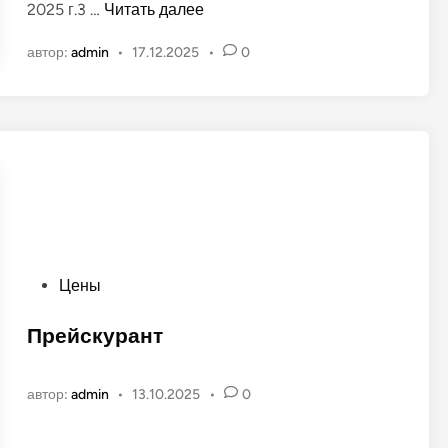
Г
2025 г.3 …
Читать далее
в
р
а
автор:
admin
•
17.12.2025
•
0
а
н
ф
о
и
в
к
р
а
б
о
т
ы
О
Цены
З
п
е
у
Прейскурант
л
б
ё
л
н
автор:
admin
•
13.10.2025
•
0
и
о
к
г