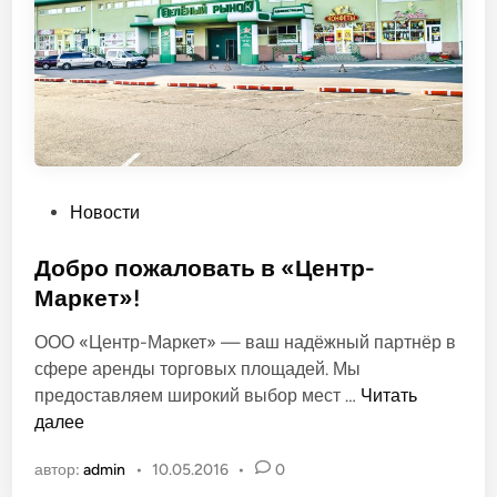
е
З
е
л
ё
н
ы
й
О
Новости
п
у
Добро пожаловать в «Центр-
б
Маркет»!
л
ООО «Центр-Маркет» — ваш надёжный партнёр в
и
сфере аренды торговых площадей. Мы
к
Д
предоставляем широкий выбор мест …
Читать
о
о
далее
в
б
а
автор:
admin
•
10.05.2016
•
0
р
н