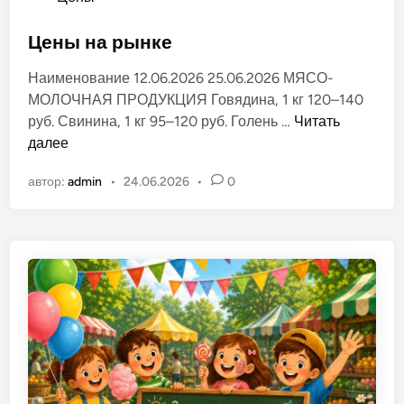
л
п
ё
у
Цены на рынке
н
б
о
Наименование 12.06.2026 25.06.2026 МЯСО-
л
м
МОЛОЧНАЯ ПРОДУКЦИЯ Говядина, 1 кг 120–140
и
р
Ц
руб. Свинина, 1 кг 95–120 руб. Голень …
Читать
к
ы
е
далее
о
н
н
в
к
автор:
admin
•
24.06.2026
•
0
ы
а
е
н
н
»
а
о
в
р
в
г
ы
.
н
Т
к
и
е
р
а
с