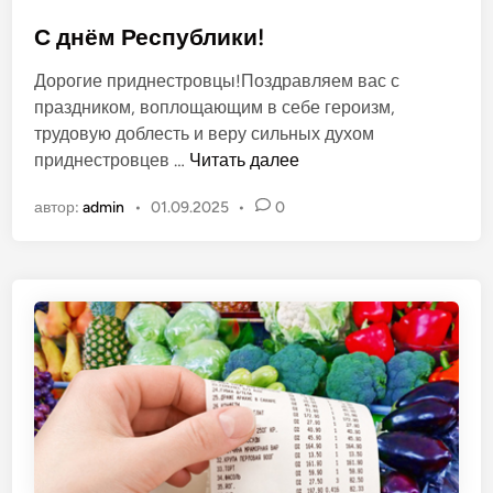
и
п
2
у
С днём Республики!
0
б
Дорогие приднестровцы!Поздравляем вас с
2
л
праздником, воплощающим в себе героизм,
6
и
трудовую доблесть и веру сильных духом
к
С
приднестровцев …
Читать далее
о
д
в
автор:
admin
•
01.09.2025
•
0
н
а
ё
н
м
о
Р
в
е
с
п
у
б
л
и