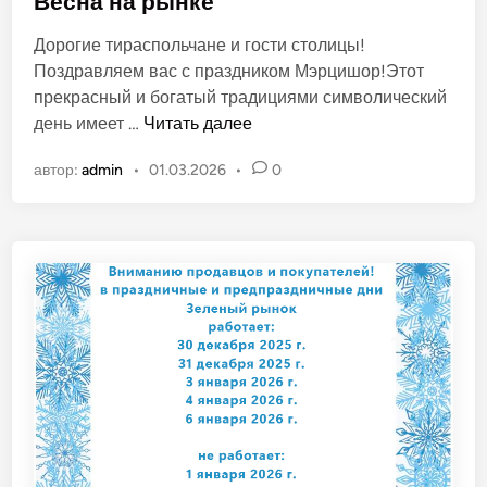
Весна на рынке
б
Дорогие тираспольчане и гости столицы!
л
Поздравляем вас с праздником Мэрцишор!Этот
и
прекрасный и богатый традициями символический
к
В
день имеет …
Читать далее
о
е
в
автор:
admin
•
01.03.2026
•
0
с
а
н
н
а
о
н
в
а
р
ы
н
к
е