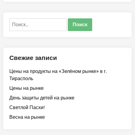
о
о
п
в
о
Найти:
ж
а
л
о
в
Свежие записи
а
т
Цены на продукты на «Зелёном рынке» в г.
ь
Тирасполь
в
«
Цены на рынке
Ц
День защиты детей на рынке
е
Светлой Пасхи!
н
т
Весна на рынке
р
-