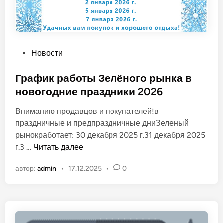
О
Новости
п
у
График работы Зелёного рынка в
б
новогодние праздники 2026
л
Вниманию продавцов и покупателей!в
и
праздничные и предпраздничные дниЗеленый
к
рынокработает: 30 декабря 2025 г.31 декабря 2025
о
Г
г.3 …
Читать далее
в
р
а
автор:
admin
•
17.12.2025
•
0
а
н
ф
о
и
в
к
р