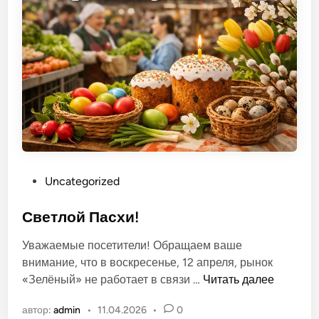
т
ы
д
е
т
е
й
н
а
р
О
Uncategorized
ы
п
н
у
Светлой Пасхи!
к
б
е
Уважаемые посетители! Обращаем ваше
л
внимание, что в воскресенье, 12 апреля, рынок
и
С
«Зелёный» не работает в связи …
Читать далее
к
в
о
автор:
admin
•
11.04.2026
•
0
е
в