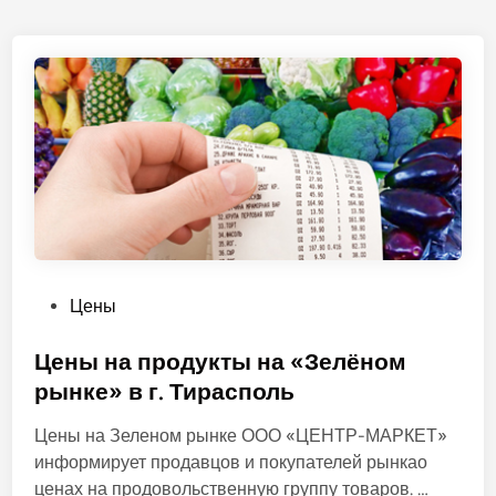
О
Цены
п
у
Цены на продукты на «Зелёном
б
рынке» в г. Тирасполь
л
Цены на Зеленом рынке ООО «ЦЕНТР-МАРКЕТ»
и
информирует продавцов и покупателей рынкао
к
Ц
ценах на продовольственную группу товаров. …
о