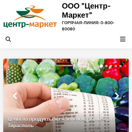
Перейти
ООО "Центр-
к
Маркет"
содержимому
ГОРЯЧАЯ-ЛИНИЯ: 0-800-
80080
Гла
Открыть
ме
поиск
Цены на продукты на «Зелёном рынке» в г.
Тирасполь