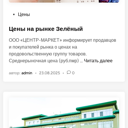
к
и
О
Цены
!
п
у
Цены на рынке Зелёный
б
ООО «ЦЕНТР-МАРКЕТ» информирует продавцов
л
и покупателей рынка о ценах на
и
продовольственную группу товаров.
к
Ц
Среднерыночная цена (руб.пмр) …
Читать далее
о
е
в
автор:
admin
•
23.08.2025
•
0
н
а
ы
н
н
о
а
в
р
ы
н
к