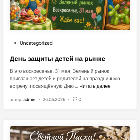
п
о
л
ь
О
Uncategorized
п
у
День защиты детей на рынке
б
В это воскресенье, 31 мая, Зеленый рынок
л
приглашает детей и родителей на праздничную
и
Д
встречу, посвящённую Дню …
Читать далее
к
е
о
автор:
admin
•
26.05.2026
•
0
н
в
ь
а
з
н
а
о
щ
в
и