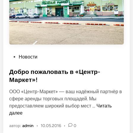
е
З
е
л
ё
н
ы
й
О
Новости
п
у
Добро пожаловать в «Центр-
б
Маркет»!
л
ООО «Центр-Маркет» — ваш надёжный партнёр в
и
сфере аренды торговых площадей. Мы
к
Д
предоставляем широкий выбор мест …
Читать
о
о
далее
в
б
а
автор:
admin
•
10.05.2016
•
0
р
н