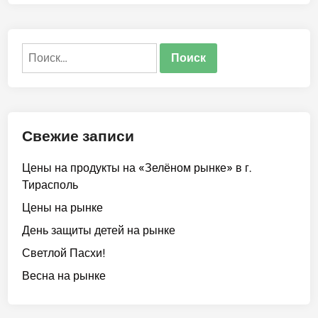
о
о
п
в
о
Найти:
ж
а
л
о
в
Свежие записи
а
т
Цены на продукты на «Зелёном рынке» в г.
ь
Тирасполь
в
«
Цены на рынке
Ц
День защиты детей на рынке
е
Светлой Пасхи!
н
т
Весна на рынке
р
-