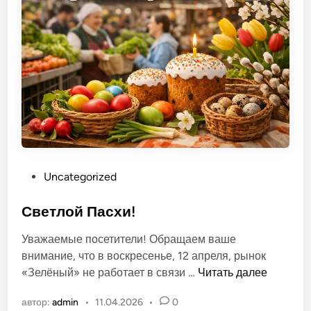
т
ы
д
е
т
е
й
н
а
р
О
Uncategorized
ы
п
н
у
Светлой Пасхи!
к
б
е
Уважаемые посетители! Обращаем ваше
л
внимание, что в воскресенье, 12 апреля, рынок
и
С
«Зелёный» не работает в связи …
Читать далее
к
в
о
автор:
admin
•
11.04.2026
•
0
е
в