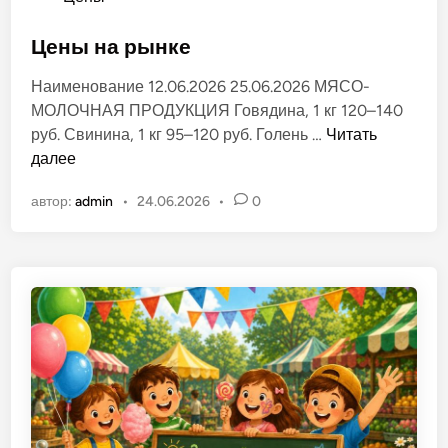
л
п
ё
у
Цены на рынке
н
б
о
Наименование 12.06.2026 25.06.2026 МЯСО-
л
м
МОЛОЧНАЯ ПРОДУКЦИЯ Говядина, 1 кг 120–140
и
р
Ц
руб. Свинина, 1 кг 95–120 руб. Голень …
Читать
к
ы
е
далее
о
н
н
в
к
автор:
admin
•
24.06.2026
•
0
ы
а
е
н
н
»
а
о
в
р
в
г
ы
.
н
Т
к
и
е
р
а
с