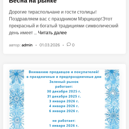
Весна на рынке
б
Дорогие тираспольчане и гости столицы!
л
Поздравляем вас с праздником Мэрцишор!Этот
и
прекрасный и богатый традициями символический
к
В
день имеет …
Читать далее
о
е
в
автор:
admin
•
01.03.2026
•
0
с
а
н
н
а
о
н
в
а
р
ы
н
к
е