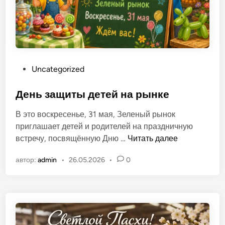
п
о
л
ь
О
Uncategorized
п
у
День защиты детей на рынке
б
В это воскресенье, 31 мая, Зеленый рынок
л
приглашает детей и родителей на праздничную
и
Д
встречу, посвящённую Дню …
Читать далее
к
е
о
автор:
admin
•
26.05.2026
•
0
н
в
ь
а
з
н
а
о
щ
в
и