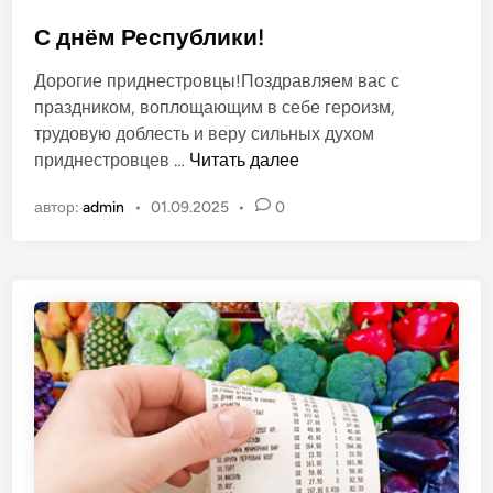
и
п
2
у
С днём Республики!
0
б
Дорогие приднестровцы!Поздравляем вас с
2
л
праздником, воплощающим в себе героизм,
6
и
трудовую доблесть и веру сильных духом
к
С
приднестровцев …
Читать далее
о
д
в
автор:
admin
•
01.09.2025
•
0
н
а
ё
н
м
о
Р
в
е
с
п
у
б
л
и