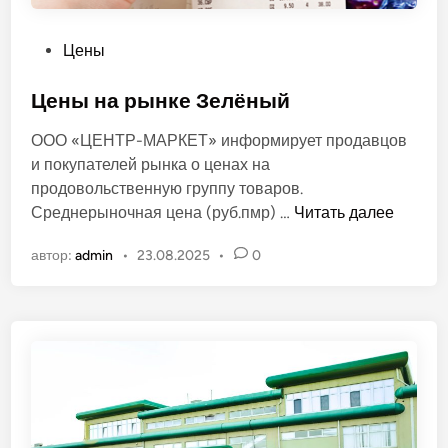
к
и
О
Цены
!
п
у
Цены на рынке Зелёный
б
ООО «ЦЕНТР-МАРКЕТ» информирует продавцов
л
и покупателей рынка о ценах на
и
продовольственную группу товаров.
к
Ц
Среднерыночная цена (руб.пмр) …
Читать далее
о
е
в
автор:
admin
•
23.08.2025
•
0
н
а
ы
н
н
о
а
в
р
ы
н
к