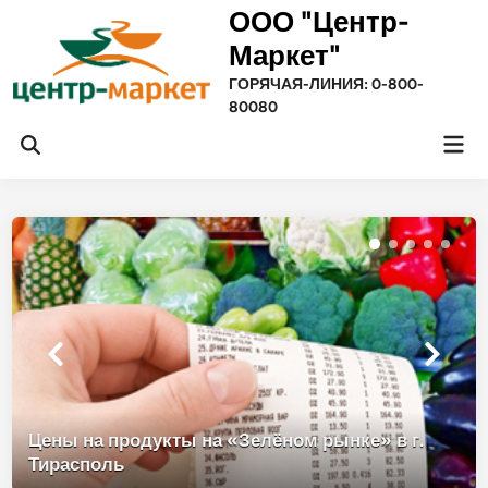
Перейти
ООО "Центр-
к
Маркет"
содержимому
ГОРЯЧАЯ-ЛИНИЯ: 0-800-
80080
Гла
Открыть
ме
поиск
Цены на продукты на «Зелёном рынке» в г.
Тирасполь