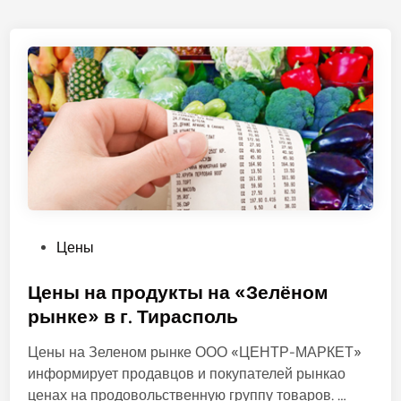
О
Цены
п
у
Цены на продукты на «Зелёном
б
рынке» в г. Тирасполь
л
Цены на Зеленом рынке ООО «ЦЕНТР-МАРКЕТ»
и
информирует продавцов и покупателей рынкао
к
Ц
ценах на продовольственную группу товаров. …
о