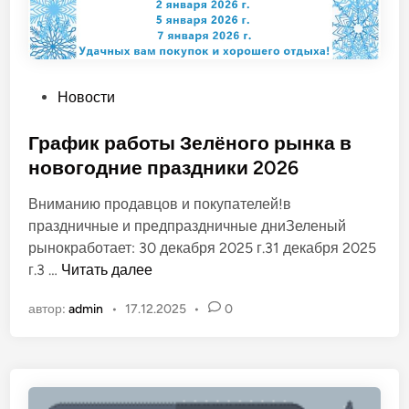
О
Новости
п
у
График работы Зелёного рынка в
б
новогодние праздники 2026
л
Вниманию продавцов и покупателей!в
и
праздничные и предпраздничные дниЗеленый
к
рынокработает: 30 декабря 2025 г.31 декабря 2025
о
Г
г.3 …
Читать далее
в
р
а
автор:
admin
•
17.12.2025
•
0
а
н
ф
о
и
в
к
р