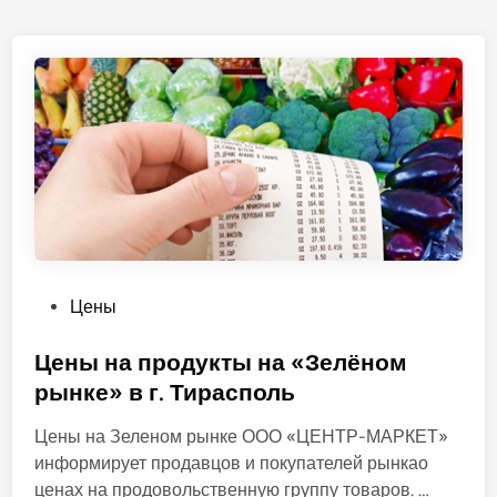
О
Цены
п
у
Цены на продукты на «Зелёном
б
рынке» в г. Тирасполь
л
Цены на Зеленом рынке ООО «ЦЕНТР-МАРКЕТ»
и
информирует продавцов и покупателей рынкао
к
Ц
ценах на продовольственную группу товаров. …
о