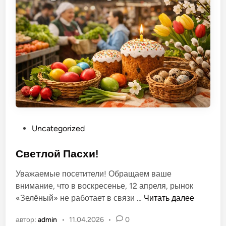
т
ы
д
е
т
е
й
н
а
р
О
Uncategorized
ы
п
н
у
Светлой Пасхи!
к
б
е
Уважаемые посетители! Обращаем ваше
л
внимание, что в воскресенье, 12 апреля, рынок
и
С
«Зелёный» не работает в связи …
Читать далее
к
в
о
автор:
admin
•
11.04.2026
•
0
е
в