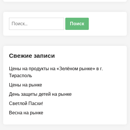
о
о
п
в
о
Найти:
ж
а
л
о
в
Свежие записи
а
т
Цены на продукты на «Зелёном рынке» в г.
ь
Тирасполь
в
«
Цены на рынке
Ц
День защиты детей на рынке
е
Светлой Пасхи!
н
т
Весна на рынке
р
-