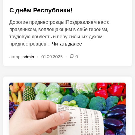
и
п
2
у
С днём Республики!
0
б
Дорогие приднестровцы!Поздравляем вас с
2
л
праздником, воплощающим в себе героизм,
6
и
трудовую доблесть и веру сильных духом
к
С
приднестровцев …
Читать далее
о
д
в
автор:
admin
•
01.09.2025
•
0
н
а
ё
н
м
о
Р
в
е
с
п
у
б
л
и