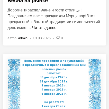
Весна на рынке
б
Дорогие тираспольчане и гости столицы!
л
Поздравляем вас с праздником Мэрцишор!Этот
и
прекрасный и богатый традициями символический
к
В
день имеет …
Читать далее
о
е
в
автор:
admin
•
01.03.2026
•
0
с
а
н
н
а
о
н
в
а
р
ы
н
к
е