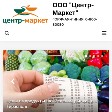
Перейти
ООО "Центр-
к
Маркет"
содержимому
ГОРЯЧАЯ-ЛИНИЯ: 0-800-
80080
Гла
Открыть
ме
поиск
Цены на продукты на «Зелёном рынке» в г.
Тирасполь