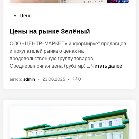
к
и
О
Цены
!
п
у
Цены на рынке Зелёный
б
ООО «ЦЕНТР-МАРКЕТ» информирует продавцов
л
и покупателей рынка о ценах на
и
продовольственную группу товаров.
к
Ц
Среднерыночная цена (руб.пмр) …
Читать далее
о
е
в
автор:
admin
•
23.08.2025
•
0
н
а
ы
н
н
о
а
в
р
ы
н
к