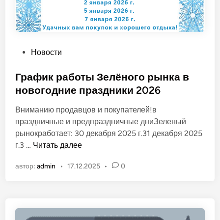
О
Новости
п
у
График работы Зелёного рынка в
б
новогодние праздники 2026
л
Вниманию продавцов и покупателей!в
и
праздничные и предпраздничные дниЗеленый
к
рынокработает: 30 декабря 2025 г.31 декабря 2025
о
Г
г.3 …
Читать далее
в
р
а
автор:
admin
•
17.12.2025
•
0
а
н
ф
о
и
в
к
р