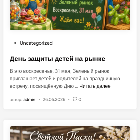
п
о
л
ь
О
Uncategorized
п
у
День защиты детей на рынке
б
В это воскресенье, 31 мая, Зеленый рынок
л
приглашает детей и родителей на праздничную
и
Д
встречу, посвящённую Дню …
Читать далее
к
е
о
автор:
admin
•
26.05.2026
•
0
н
в
ь
а
з
н
а
о
щ
в
и