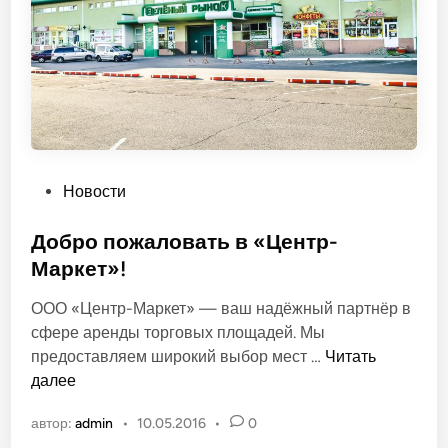
е
З
е
л
ё
н
ы
й
О
Новости
п
у
Добро пожаловать в «Центр-
б
Маркет»!
л
ООО «Центр-Маркет» — ваш надёжный партнёр в
и
сфере аренды торговых площадей. Мы
к
Д
предоставляем широкий выбор мест …
Читать
о
о
далее
в
б
а
автор:
admin
•
10.05.2016
•
0
р
н