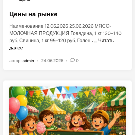
л
п
ё
у
Цены на рынке
н
б
о
Наименование 12.06.2026 25.06.2026 МЯСО-
л
м
МОЛОЧНАЯ ПРОДУКЦИЯ Говядина, 1 кг 120–140
и
р
Ц
руб. Свинина, 1 кг 95–120 руб. Голень …
Читать
к
ы
е
далее
о
н
н
в
к
автор:
admin
•
24.06.2026
•
0
ы
а
е
н
н
»
а
о
в
р
в
г
ы
.
н
Т
к
и
е
р
а
с